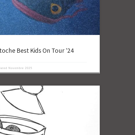
toche Best Kids On Tour ’24
dated
Novembre 2025