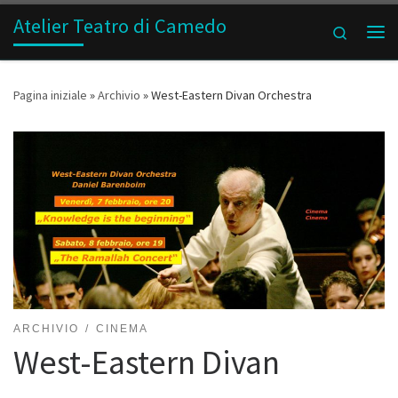
Atelier Teatro di Camedo
Passa al contenuto
Search
Me
Pagina iniziale
»
Archivio
»
West-Eastern Divan Orchestra
ARCHIVIO
CINEMA
West-Eastern Divan