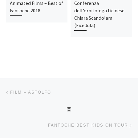
Animated Films – Best of
Conferenza
Fantoche 2018
dell’ornitologa ticinese
Chiara Scandolara
(Ficedula)
Navigazione articoli
Articolo precedente
FILM – ASTOLFO
RITORNA ALLA LISTA DEG
Ar
FANTOCHE BEST KIDS ON TOUR