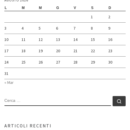
AGOSTO 2026
L
M
M
G
V
S
D
1
2
3
4
5
6
7
8
9
10
11
12
13
14
15
16
17
18
19
20
21
22
23
24
25
26
27
28
29
30
31
« Mar
CERCA
Ce
ARTICOLI RECENTI