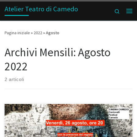
Atelier Teatro di Camedo
Passa al contenuto
Search
Me
Pagina iniziale
»
2022
»
Agosto
Archivi Mensili:
Agosto
2022
2 articoli