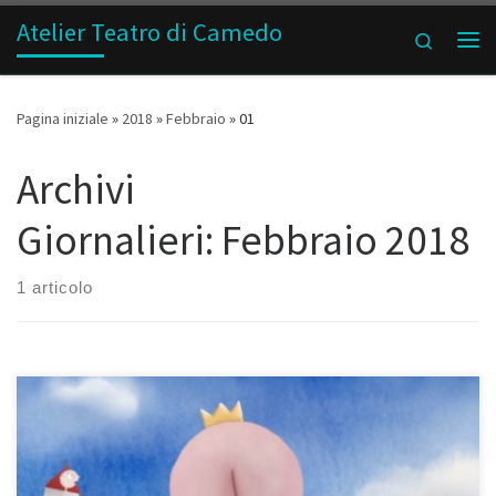
Atelier Teatro di Camedo
Passa al contenuto
Search
Me
Pagina iniziale
»
2018
»
Febbraio
»
01
Archivi
Giornalieri:
Febbraio 2018
1 articolo
Gruppo Arca Terre di Pedemonte – Centovalli – Valle Onsernone e
Cinema Camedo presentano Mercoledì 7 febbraio 2018, ore 15