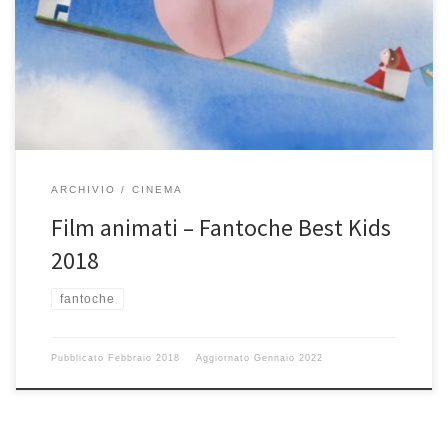
Atelier teatro di Camedo, sotto la stazione film animati “Fantoche
-Best-Kids” da 8 anni fantoche, rinomato festival per film animati
film scelti da una giuria di ragazze e ragazzi. Ci sarà da bere e da
mangiare Come arrivare col treno partenza Verscio […]
ARCHIVIO
CINEMA
Film animati – Fantoche Best Kids
2018
fantoche
Pubblicato
Febbraio 2018
Aggiornato
Gennaio 2022