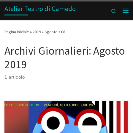
Atelier Teatro di Camedo
Passa al contenuto
Search
Me
Pagina iniziale
»
2019
»
Agosto
»
08
Archivi Giornalieri:
Agosto
2019
1 articolo