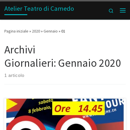
Atelier Teatro di Camedo
Passa al contenuto
Search
Me
Pagina iniziale
»
2020
»
Gennaio
»
01
Archivi
Giornalieri:
Gennaio 2020
1 articolo