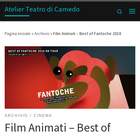
Atelier Teatro di Camedo
Passa al contenuto
Search
Me
Pagina iniziale
»
Archivio
»
Film Animati – Best of Fantoche 2018
ARCHIVIO
CINEMA
Film Animati – Best of